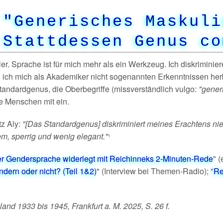
 "Generisches Maskuli
Stattdessen Genus co
ler. Sprache ist für mich mehr als ein Werkzeug. Ich diskriminier
ich mich als Akademiker nicht sogenannten Erkenntnissen herb
tandardgenus, die Oberbegriffe (missverständlich vulgo:
"gener
le Menschen mit ein.
z Aly:
"[Das Standardgenus] diskriminiert meines Erachtens n
, sperrig und wenig elegant."
1
r Gendersprache widerlegt mit Reichinneks 2-Minuten-Rede
" 
dern oder nicht? (Teil 1&2)
" (Interview bei Themen-Radio); "
Re
nd 1933 bis 1945, Frankfurt a. M. 2025, S. 26 f.