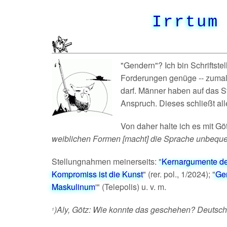
Irrtum
"Gendern"? Ich bin Schriftstel
Forderungen genüge -- zumal 
darf. Männer haben auf das S
Anspruch. Dieses schließt al
Von daher halte ich es mit Göt
weiblichen Formen [macht] die Sprache unbequem
Stellungnahmen meinerseits: "
Kernargumente de
Kompromiss ist die Kunst
" (rer. pol., 1/2024); "
Gen
Maskulinum
'" (Telepolis) u. v. m.
)Aly, Götz: Wie konnte das geschehen? Deutschla
1